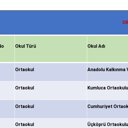
O
No
Okul Türü
Okul Adı
Ortaokul
Anadolu
Kalkınma 
Ortaokul
Kumluca
Ortaokul
Ortaokul
Cumhuriyet Ortaok
Ortaokul
Üçköprü Ortaokul