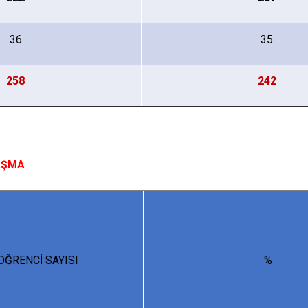
36
35
258
242
LAŞMA
 ÖĞRENCİ SAYISI
%