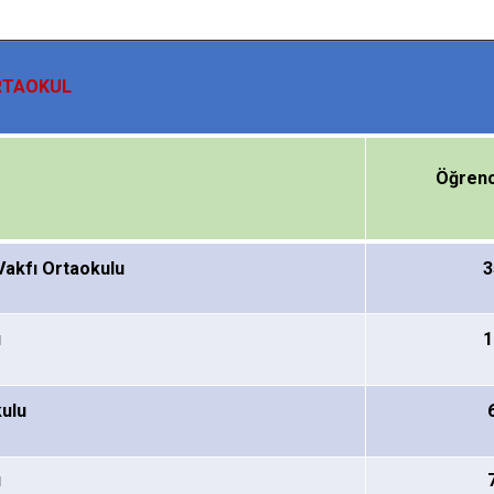
RTAOKUL
Öğrenc
Vakfı
Ortaokulu
3
u
1
ulu
u