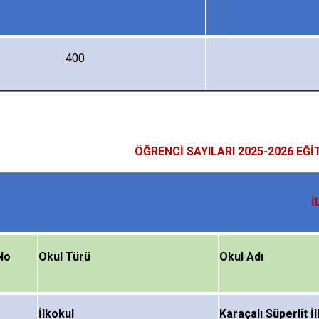
400
ÖĞRENCİ SAYILARI 2025-2026 EĞİ
İ
No
Okul Türü
Okul Adı
İlkokul
Karaçalı
Süperlit
İl