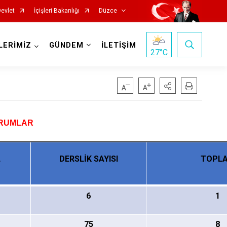
Devlet
İçişleri Bakanlığı
Düzce
LERİMİZ
GÜNDEM
İLETİŞİM
27
°C
URUMLAR
L
DERSLİK SAYISI
TOPL
6
1
75
8