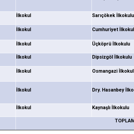
İlkokul
Sarıçökek İlkokul
İlkokul
Cumhuriyet İlkoku
İlkokul
Üçköprü İlkokulu
İlkokul
Dipsizgöl İlkokulu
İlkokul
Osmangazi İlkoku
İlkokul
Dry
. Hasanbey İlko
İlkokul
Kaynaşlı İlkokulu
TOPLA