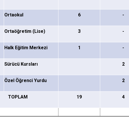
Gümüşova
Kaynaşlı
Ortaokul
6
-
Yığılca
Ortaöğretim (Lise)
3
-
Halk Eğitim Merkezi
1
-
Sürücü Kursları
2
Özel Öğrenci Yurdu
2
TOPLAM
19
4