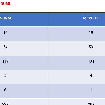
URUMU
NORM
MEVCUT
16
18
54
53
139
131
5
4
8
1
222
207