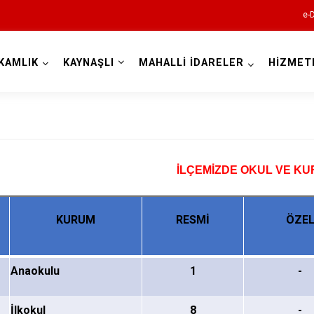
e-
KAMLIK
KAYNAŞLI
MAHALLİ İDARELER
HİZMET
Düzce
m
İLÇEMİZDE OKUL VE K
KURUM
RESMİ
Cumayeri
ÖZE
Akçakoca
Çilimli
Anaokulu
1
-
Gölyaka
İlkokul
8
-