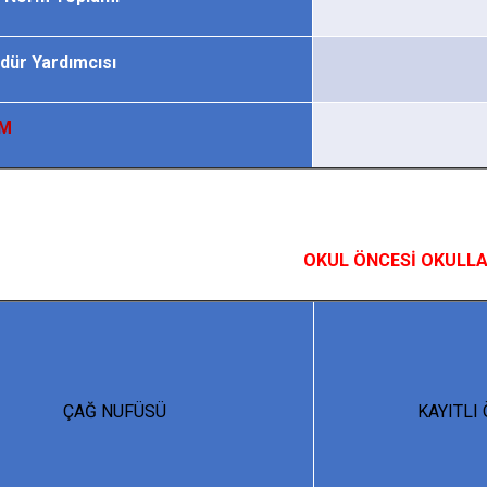
ür Yardımcısı
 M
OKUL ÖNCESİ OKUL
ÇAĞ NUFÜSÜ
KAYITLI