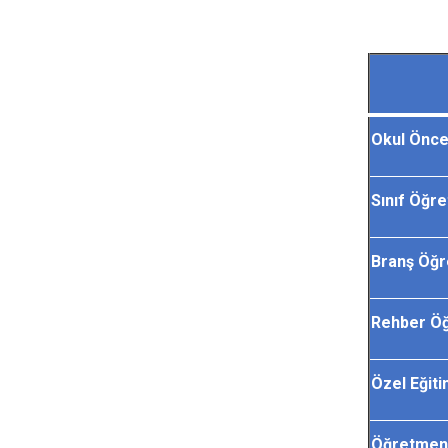
Okul Önce
Sınıf Öğr
Branş Öğ
Rehber Ö
Özel Eğit
Öğretmen