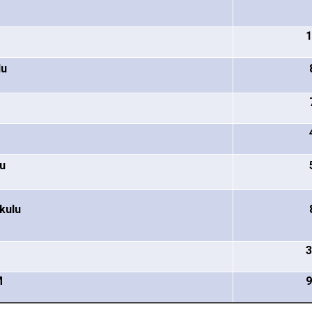
u
lu
lu
kulu
M