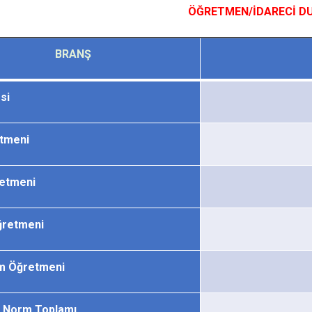
ÖĞRETMEN/İDARECİ D
BRANŞ
si
etmeni
retmeni
ğretmeni
im Öğretmeni
 Norm Toplamı