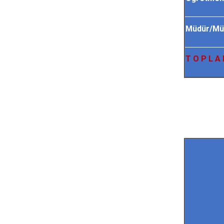
Müdür/Müd
T O P L A