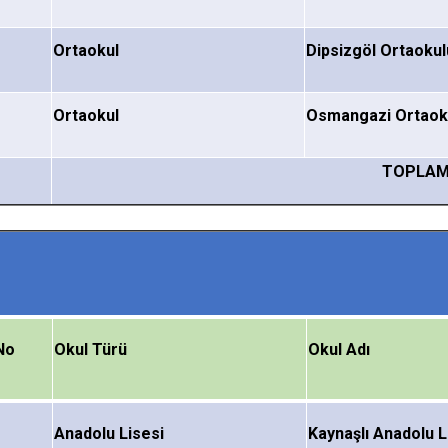
Ortaokul
Dipsizgöl Ortaokul
Ortaokul
Osmangazi Ortaok
TOPLA
No
Okul Türü
Okul Adı
Anadolu
Lisesi
Kaynaşlı
Anadolu L