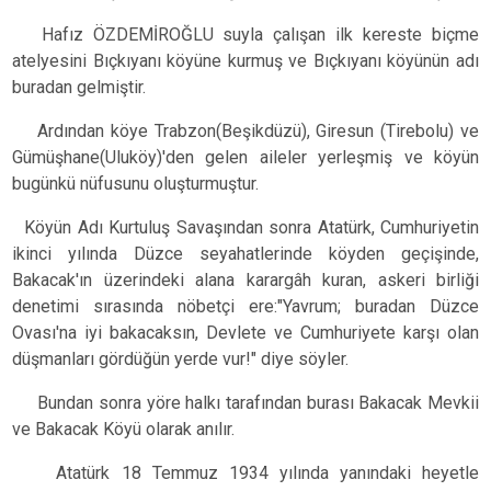
Hafız ÖZDEMİROĞLU suyla çalışan ilk kereste biçme
atelyesini Bıçkıyanı köyüne kurmuş ve Bıçkıyanı köyünün adı
buradan gelmiştir.
Ardından köye Trabzon(Beşikdüzü), Giresun (Tirebolu) ve
Gümüşhane(Uluköy)'den gelen aileler yerleşmiş ve köyün
bugünkü nüfusunu oluşturmuştur.
Köyün Adı
Kurtuluş Savaşından sonra Atatürk, Cumhuriyetin
ikinci yılında Düzce seyahatlerinde köyden geçişinde,
Bakacak'ın üzerindeki alana karargâh kuran, askeri birliği
denetimi sırasında nöbetçi ere:"Yavrum; buradan Düzce
Ovası'na iyi bakacaksın, Devlete ve Cumhuriyete karşı olan
düşmanları gördüğün yerde vur!" diye söyler.
Bundan sonra yöre halkı tarafından burası Bakacak Mevkii
ve Bakacak Köyü olarak anılır.
Atatürk 18 Temmuz 1934 yılında yanındaki heyetle