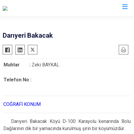
Düzce
Darıyeri Bakacak
Cumayeri
Akçakoca
Muhtar :
Zeki BAYKAL
Çilimli
Gölyaka
Telefon No :
Gümüşova
Kaynaşlı
Yığılca
COĞRAFİ KONUM
Darıyeri Bakacak Köyü D-100 Karayolu kenarında Bolu
Dağlarının dik bir yamacında kurulmuş şirin bir köyümüzdür.