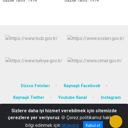
Gazilik Tarihi : 1974
Gazilik Tarihi : 1974
Düzce Fotoları
Kaynaşlı Facebook
Kaynaşlı Twitter
Youtube Kanal
Instagram
Sizlere daha iyi hizmet verebilmek için sitemizde
Merkez Mahallesi Kültür Caddesi No:1 Kaynaşlı/DÜZCE
çerezlere yer veriyoruz
🍪 Çerez politikamız hakkında
0 380 544 43 04-66 e-posta: kaynasli@icisleri.gov.tr
bilgi edinmek için
tıklayınız
Kabul et