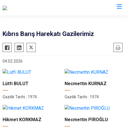
Düzce
Kıbrıs Barış Harekatı Gazilerimiz
Cumayeri
Akçakoca
04.02.2026
Çilimli
Gölyaka
Gümüşova
Lütfi BULUT
Necmettin KURNAZ
Kaynaşlı
Gazilik Tarihi : 1974
Gazilik Tarihi : 1974
Yığılca
Hikmet KORKMAZ
Necmettin PİROĞLU