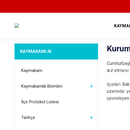
KAYMA
Kurum
KAYMAKAMLIK
Cumhurbaşka
arz etmesi 
Kaymakam
İçisleri Ba
Kaymakamlık Birimleri
üzerinde ye
çevreleyen 
İlçe Protokol Listesi
Tarihçe