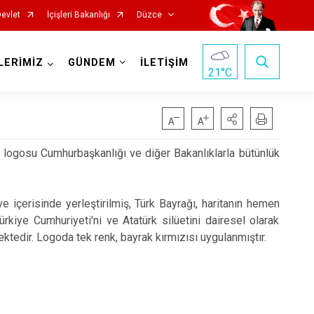
Devlet
İçişleri Bakanlığı
Düzce
LERİMİZ
GÜNDEM
İLETİŞİM
21
°C
 logosu Cumhurbaşkanlığı ve diğer Bakanlıklarla bütünlük
ve içerisinde yerleştirilmiş, Türk Bayrağı, haritanın hemen
kiye Cumhuriyeti'ni ve Atatürk silüetini dairesel olarak
ktedir. Logoda tek renk, bayrak kırmızısı uygulanmıştır.