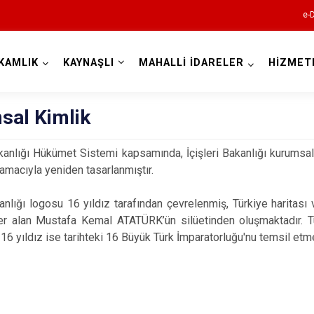
e-
KAMLIK
KAYNAŞLI
MAHALLİ İDARELER
HİZMET
Düzce
sal Kimlik
nlığı Hükümet Sistemi kapsamında, İçişleri Bakanlığı kurumsal
amacıyla yeniden tasarlanmıştır.
kanlığı logosu 16 yıldız tarafından çevrelenmiş, Türkiye haritası 
Cumayeri
r alan Mustafa Kemal ATATÜRK’ün silüetinden oluşmaktadır. Tür
16 yıldız ise tarihteki 16 Büyük Türk İmparatorluğu'nu temsil etme
Akçakoca
Çilimli
Gölyaka