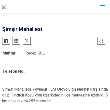
Düzce
Şimşir Mahallesi
Cumayeri
Akçakoca
Muhtar :
Recep GÜL
Çilimli
Gölyaka
Gümüşova
Telef
on No :
Kaynaşlı
Yığılca
Şimşir Mahallesi, Kaynaşlı TEM Otoyolu gişelerinin karşısında
olup, Fındıklı Köyü yolu üzerindedir. İlçe merkezine uzaklığı 5
km olup, rakımı 255 metredir.