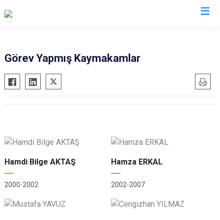
Düzce
Görev Yapmış Kaymakamlar
Cumayeri
Akçakoca
Çilimli
Gölyaka
Gümüşova
Kaynaşlı
Hamdi Bilge AKTAŞ
Hamza ERKAL
Yığılca
2000-2002
2002-2007