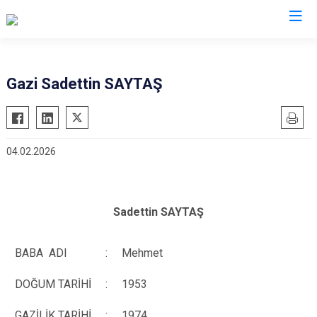
Düzce
Gazi Sadettin SAYTAŞ
Cumayeri
Akçakoca
04.02.2026
Çilimli
Gölyaka
Gümüşova
Sadettin SAYTAŞ
Kaynaşlı
Yığılca
BABA ADI
:
Mehmet
DOĞUM TARİHİ
:
1953
GAZİLİK TARİHİ
:
1974