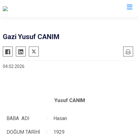
Düzce
Gazi Yusuf CANIM
Cumayeri
Akçakoca
04.02.2026
Çilimli
Gölyaka
Gümüşova
Kaynaşlı
Yusuf CANIM
Yığılca
BABA ADI
:
Hasan
DOĞUM TARİHİ
:
1929