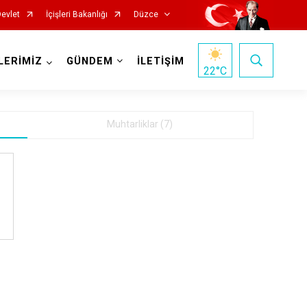
Devlet
İçişleri Bakanlığı
Düzce
LERİMİZ
GÜNDEM
İLETİŞİM
22
°C
Muhtarliklar (7)