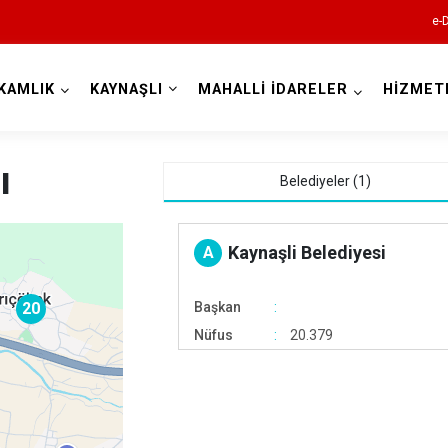
e-
KAMLIK
KAYNAŞLI
MAHALLİ İDARELER
HİZMET
Düzce
ı
Belediyeler (1)
Kaynaşli Belediyesi
A
20
Başkan
Cumayeri
Nüfus
20.379
Akçakoca
Çilimli
Gölyaka