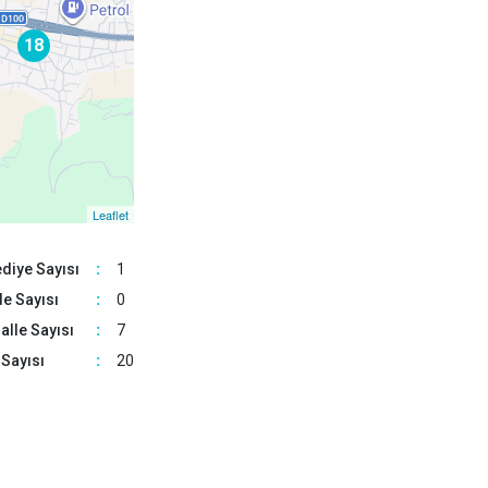
Gümüşova
9
Kaynaşlı
18
Yığılca
Leaflet
diye Sayısı
:
1
e Sayısı
:
0
lle Sayısı
:
7
Sayısı
:
20