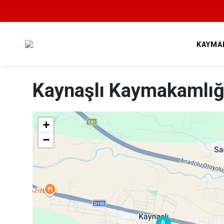
KAYMA
Kaynaşlı Kaymakamlığ
+
−
A
A