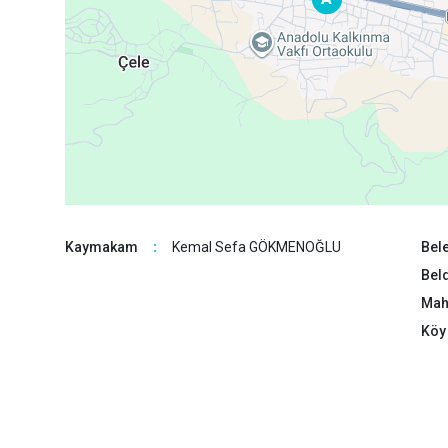
Kaymakam
:
Kemal Sefa GÖKMENOĞLU
Bele
Beld
Maha
Köy 