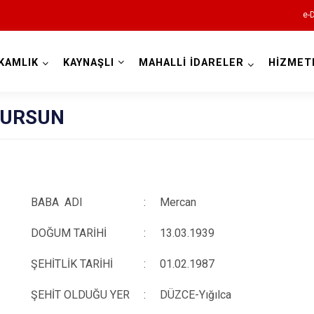
e-
KAMLIK
KAYNAŞLI
MAHALLİ İDARELER
HİZMET
Düzce
 DURSUN
BABA ADI
:
Mercan
Cumayeri
DOĞUM TARİHİ
:
13.03.1939
Akçakoca
ŞEHİTLİK TARİHİ
:
01.02.1987
Çilimli
Gölyaka
ŞEHİT OLDUĞU YER
:
DÜZCE-Yığılca