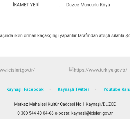
Gümüşova
İKAMET YERİ
:
Düzce Muncurlu Köyü
Kaynaşlı
Yığılca
aşında iken orman kaçakçılığı yapanlar tarafından ateşli silahla Şeh
Kaynaşlı Facebook
Kaynaşlı Twitter
Youtube Kan
Merkez Mahallesi Kültür Caddesi No:1 Kaynaşlı/DÜZCE
0 380 544 43 04-66 e-posta: kaynasli@icisleri.gov.tr