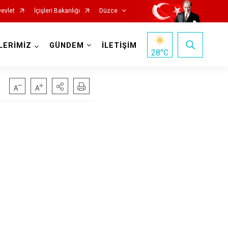
Devlet
İçişleri Bakanlığı
Düzce
LERİMİZ
GÜNDEM
İLETİŞİM
28
°C